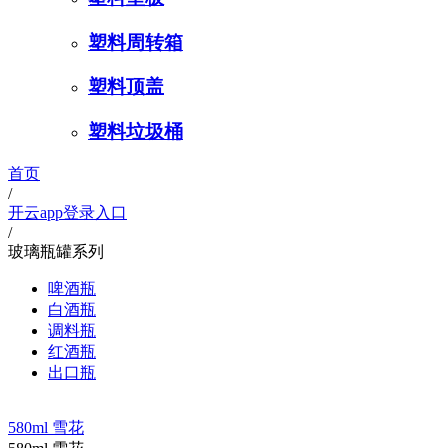
塑料周转箱
塑料顶盖
塑料垃圾桶
首页
/
开云app登录入口
/
玻璃瓶罐系列
啤酒瓶
白酒瓶
调料瓶
红酒瓶
出口瓶
580ml 雪花