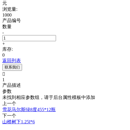
元
浏览量:
1000
产品编号
数量
-
+
库存:
0
返回列表
联系我们

1
产品描述
参数
未找到相应参数组，请于后台属性模板中添加
上一个
雪花马尔斯绿8度455*12瓶
下一个
山楂树下1.25l*6